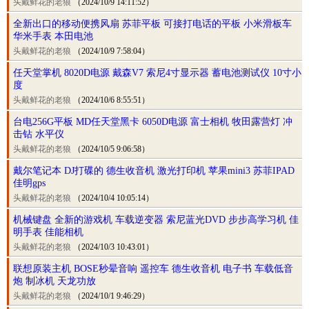
头戴鲜花的老狼
（2024/10/9 14:11:52）
全新出口的移动便携风扇 苏菲平板 可接打电话的平板 小米滑板车
华米手表 本田电池
头戴鲜花的老狼
（2024/10/9 7:58:04）
任天堂掌机 8020D电源 戴森V7 索尼4寸显示器 蓄电池测试仪 10寸小
度
头戴鲜花的老狼
（2024/10/6 8:55:51）
台电256G平板 MD任天堂黑卡 6050D电源 富士相机 牧田露营灯 冲
击钻 水平仪
头戴鲜花的老狼
（2024/10/5 9:06:58）
戴尔笔记本 DJ打碟的 德生收音机 激光打印机 苹果mini3 苏菲IPAD
佳明gps
头戴鲜花的老狼
（2024/10/4 10:05:14）
机械键盘 全新的游戏机 车载逆变器 索尼蓝光DVD 步步高学习机 佳
明手表 佳能相机
头戴鲜花的老狼
（2024/10/3 10:43:01）
联想原装主机 BOSE秒晕音响 遥控车 德生收音机 电子书 车载低音
炮 制冰机 天龙功放
头戴鲜花的老狼
（2024/10/1 9:46:29）