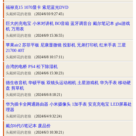
福禄克15 1070显卡 索尼蓝光DVD
头戴鲜花的老狼
（2024/6/10 9:27:45）
巨大的充电宝 小米对讲机 BO音箱 蓝牙调音台 戴尔笔记本 gba游戏
机 万用表
头戴鲜花的老狼
（2024/6/9 15:36:55）
苹果air2 苏菲平板 尼康显微镜 投影机 兄弟打印机 红米手表 三星
21700 40T
头戴鲜花的老狼
（2024/6/8 10:17:11）
台湾的电桥 PS4 松下除湿机
头戴鲜花的老狼
（2024/6/6 15:30:23）
德生收音机 华硕平板 双镜头运动相机 土星游戏机 华为手表 移动硬
盘 剪草机
头戴鲜花的老狼
（2024/6/6 8:18:21）
华为插卡全网通路由器 小米摄像头 1加手表 安克充电宝 LED屏幕处
理器
头戴鲜花的老狼
（2024/6/4 9:32:24）
戴尔6代i5笔记本 废品价
头戴鲜花的老狼
（2024/6/3 10:30:21）