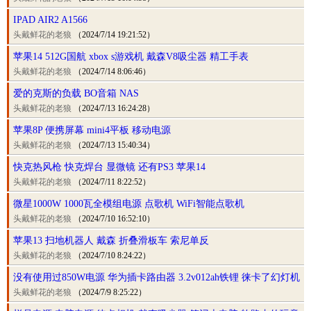
IPAD AIR2 A1566
头戴鲜花的老狼
（2024/7/14 19:21:52）
苹果14 512G国航 xbox s游戏机 戴森V8吸尘器 精工手表
头戴鲜花的老狼
（2024/7/14 8:06:46）
爱的克斯的负载 BO音箱 NAS
头戴鲜花的老狼
（2024/7/13 16:24:28）
苹果8P 便携屏幕 mini4平板 移动电源
头戴鲜花的老狼
（2024/7/13 15:40:34）
快克热风枪 快克焊台 显微镜 还有PS3 苹果14
头戴鲜花的老狼
（2024/7/11 8:22:52）
微星1000W 1000瓦全模组电源 点歌机 WiFi智能点歌机
头戴鲜花的老狼
（2024/7/10 16:52:10）
苹果13 扫地机器人 戴森 折叠滑板车 索尼单反
头戴鲜花的老狼
（2024/7/10 8:24:22）
没有使用过850W电源 华为插卡路由器 3.2v012ah铁锂 徕卡了幻灯机
头戴鲜花的老狼
（2024/7/9 8:25:22）