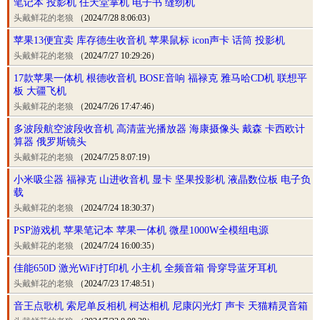
笔记本 投影机 任天堂掌机 电子书 缝纫机
头戴鲜花的老狼
（2024/7/28 8:06:03）
苹果13便宜卖 库存德生收音机 苹果鼠标 icon声卡 话筒 投影机
头戴鲜花的老狼
（2024/7/27 10:29:26）
17款苹果一体机 根德收音机 BOSE音响 福禄克 雅马哈CD机 联想平
板 大疆飞机
头戴鲜花的老狼
（2024/7/26 17:47:46）
多波段航空波段收音机 高清蓝光播放器 海康摄像头 戴森 卡西欧计
算器 俄罗斯镜头
头戴鲜花的老狼
（2024/7/25 8:07:19）
小米吸尘器 福禄克 山进收音机 显卡 坚果投影机 液晶数位板 电子负
载
头戴鲜花的老狼
（2024/7/24 18:30:37）
PSP游戏机 苹果笔记本 苹果一体机 微星1000W全模组电源
头戴鲜花的老狼
（2024/7/24 16:00:35）
佳能650D 激光WiFi打印机 小主机 全频音箱 骨穿导蓝牙耳机
头戴鲜花的老狼
（2024/7/23 17:48:51）
音王点歌机 索尼单反相机 柯达相机 尼康闪光灯 声卡 天猫精灵音箱