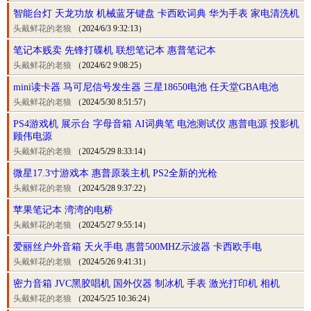
智能台灯 天龙功放 机械蓝牙键盘 卡西欧词典 华为手表 家电清洗机
头戴鲜花的老狼
（2024/6/3 9:32:13）
笔记本贱卖 先锋打碟机 联想笔记本 惠普笔记本
头戴鲜花的老狼
（2024/6/2 9:08:25）
mini读卡器 马可尼信号发生器 三星18650电池 任天堂GBA电池
头戴鲜花的老狼
（2024/5/30 8:51:57）
PS4游戏机 展示台 字母音箱 AI词典笔 电池测试仪 惠普电源 投影机
顾伟电源
头戴鲜花的老狼
（2024/5/29 8:33:14）
微星17.3寸游戏本 惠普原装主机 PS2全新的光枪
头戴鲜花的老狼
（2024/5/28 9:37:22）
苹果笔记本 湾湾的电桥
头戴鲜花的老狼
（2024/5/27 9:55:14）
爱丽丝户外音箱 天火手电 惠普500MHZ示波器 卡西欧手电
头戴鲜花的老狼
（2024/5/26 9:41:31）
密力音箱 JVC黑胶唱机 国外仪器 制冰机 手表 激光打印机 相机
头戴鲜花的老狼
（2024/5/25 10:36:24）