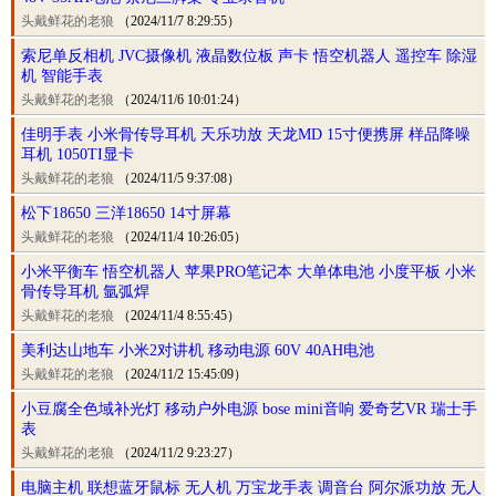
头戴鲜花的老狼
（2024/11/7 8:29:55）
索尼单反相机 JVC摄像机 液晶数位板 声卡 悟空机器人 遥控车 除湿
机 智能手表
头戴鲜花的老狼
（2024/11/6 10:01:24）
佳明手表 小米骨传导耳机 天乐功放 天龙MD 15寸便携屏 样品降噪
耳机 1050TI显卡
头戴鲜花的老狼
（2024/11/5 9:37:08）
松下18650 三洋18650 14寸屏幕
头戴鲜花的老狼
（2024/11/4 10:26:05）
小米平衡车 悟空机器人 苹果PRO笔记本 大单体电池 小度平板 小米
骨传导耳机 氩弧焊
头戴鲜花的老狼
（2024/11/4 8:55:45）
美利达山地车 小米2对讲机 移动电源 60V 40AH电池
头戴鲜花的老狼
（2024/11/2 15:45:09）
小豆腐全色域补光灯 移动户外电源 bose mini音响 爱奇艺VR 瑞士手
表
头戴鲜花的老狼
（2024/11/2 9:23:27）
电脑主机 联想蓝牙鼠标 无人机 万宝龙手表 调音台 阿尔派功放 无人