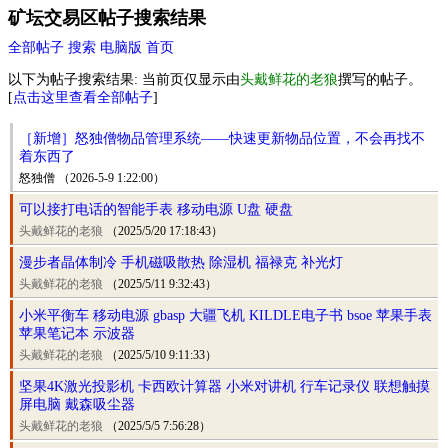
矿坛交易区帖子搜索结果
全部帖子
搜索
电脑版
首页
以下为帖子搜索结果: 当前页仅显示由
头戴鲜花的老狼
撰写的帖子。
[
点击这里查看全部帖子
]
［新增］怒独僧物品管理系统——快速更新物品位置，不会再找不
着东西了
怒独僧 （2026-5-9 1:22:00）
可以接打电话的智能手表 移动电源 U盘 硬盘
头戴鲜花的老狼
（2025/5/20 17:18:43）
漫步者晶体制冷 手机磁吸散热 除湿机 福禄克 补光灯
头戴鲜花的老狼
（2025/5/11 9:32:43）
小米平衡车 移动电源 gbasp 大疆飞机 KILDLE电子书 bsoe 苹果手表
苹果笔记本 示波器
头戴鲜花的老狼
（2025/5/10 9:11:33）
坚果4K激光投影机 卡西欧计算器 小米对讲机 行车记录仪 联想触摸
屏电脑 戴森吸尘器
头戴鲜花的老狼
（2025/5/5 7:56:28）