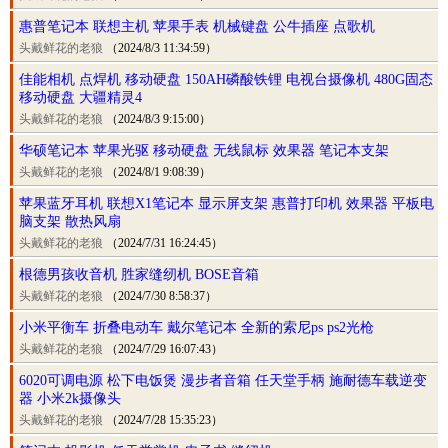
惠普笔记本 联想主机 苹果手表 机械键盘 公牛插座 点歌机
头戴鲜花的老狼
（2024/8/3 11:34:59）
佳能相机 点焊机 移动硬盘 150AH磷酸铁锂 电视台摄像机 480G固态
移动硬盘 大疆精灵4
头戴鲜花的老狼
（2024/8/3 9:15:00）
华硕笔记本 苹果光驱 移动硬盘 无线鼠标 效果器 笔记本支架
头戴鲜花的老狼
（2024/8/1 9:08:39）
苹果蓝牙耳机 联想X1笔记本 显示屏支架 惠普打印机 效果器 平板电
脑支架 散热风扇
头戴鲜花的老狼
（2024/7/31 16:24:45）
根德男孩收音机 胜家缝纫机 BOSE音箱
头戴鲜花的老狼
（2024/7/30 8:58:37）
小米平衡车 折叠电动车 戴尔笔记本 全新的索尼ps ps2光枪
头戴鲜花的老狼
（2024/7/29 16:07:43）
6020可调电源 松下电饭煲 漫步者音箱 任天堂手柄 施耐德车载逆变
器 小米2k摄像头
头戴鲜花的老狼
（2024/7/28 15:35:23）