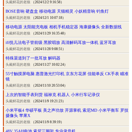
头戴鲜花的老狼
（2024/12/2 9:16:58）
BOSE音响 硬盘盒 移动电源 天猫精灵 小妖精音响 钓鱼灯
头戴鲜花的老狼
（2024/12/1 10:07:18）
移动电源 太阳能充电板 相机手机稳定器 海康摄像头 全新数据线
头戴鲜花的老狼
（2024/11/29 16:35:48）
ifi悦儿法电子管前级 黑胶唱放 高清解码耳放一体机 蓝牙耳放
头戴鲜花的老狼
（2024/11/28 9:08:51）
特殊渠道到了一批耳放 解码器
头戴鲜花的老狼
（2024/11/27 10:02:24）
55寸触摸屏电脑 惠普激光打印机 京东方花屏 佳能单反 CK手表 瞄准
镜
头戴鲜花的老狼
（2024/11/10 20:53:04）
上次的智能手表到货 福禄克 机器人 小米行车记录仪
头戴鲜花的老狼
（2024/11/9 19:21:23）
小米平板4 华硕平板 美之声功放 开源掌机 索尼MD 小米平衡车 罗技
摄像头 苹果X
头戴鲜花的老狼
（2024/11/9 8:39:19）
48V 35AH电池 索尼三脚架 专业录音机