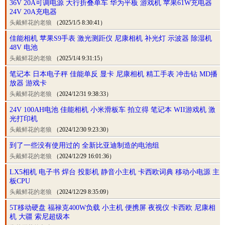
36V 20A可调电源 大行折叠单车 华为平板 游戏机 苹果61W充电器
24V 20A充电器
头戴鲜花的老狼
（2025/1/5 8:30:41）
佳能相机 苹果S9手表 激光测距仪 尼康相机 补光灯 示波器 除湿机
48V 电池
头戴鲜花的老狼
（2025/1/4 9:31:15）
笔记本 日本电子秤 佳能单反 显卡 尼康相机 精工手表 冲击钻 MD播
放器 游戏卡
头戴鲜花的老狼
（2024/12/31 9:38:33）
24V 100AH电池 佳能相机 小米滑板车 拍立得 笔记本 WII游戏机 激
光打印机
头戴鲜花的老狼
（2024/12/30 9:23:30）
到了一些没有使用过的 全新比亚迪制造的电池组
头戴鲜花的老狼
（2024/12/29 16:01:36）
LX5相机 电子书 焊台 投影机 静音小主机 卡西欧词典 移动小电源 主
板CPU
头戴鲜花的老狼
（2024/12/29 8:35:09）
5T移动硬盘 福禄克400W负载 小主机 便携屏 夜视仪 卡西欧 尼康相
机 大疆 索尼超级本