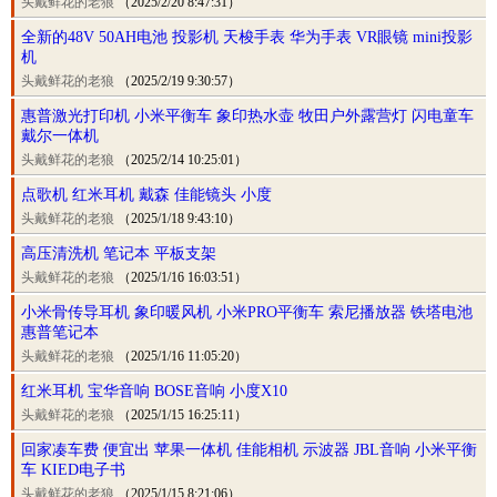
头戴鲜花的老狼
（2025/2/20 8:47:31）
全新的48V 50AH电池 投影机 天梭手表 华为手表 VR眼镜 mini投影
机
头戴鲜花的老狼
（2025/2/19 9:30:57）
惠普激光打印机 小米平衡车 象印热水壶 牧田户外露营灯 闪电童车
戴尔一体机
头戴鲜花的老狼
（2025/2/14 10:25:01）
点歌机 红米耳机 戴森 佳能镜头 小度
头戴鲜花的老狼
（2025/1/18 9:43:10）
高压清洗机 笔记本 平板支架
头戴鲜花的老狼
（2025/1/16 16:03:51）
小米骨传导耳机 象印暖风机 小米PRO平衡车 索尼播放器 铁塔电池
惠普笔记本
头戴鲜花的老狼
（2025/1/16 11:05:20）
红米耳机 宝华音响 BOSE音响 小度X10
头戴鲜花的老狼
（2025/1/15 16:25:11）
回家凑车费 便宜出 苹果一体机 佳能相机 示波器 JBL音响 小米平衡
车 KIED电子书
头戴鲜花的老狼
（2025/1/15 8:21:06）