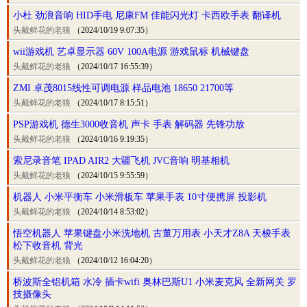
小杜 劲浪音响 HID手电 尼康FM 佳能闪光灯 卡西欧手表 翻译机
头戴鲜花的老狼
（2024/10/19 9:07:35）
wii游戏机 艺卓显示器 60V 100A电源 游戏鼠标 机械键盘
头戴鲜花的老狼
（2024/10/17 16:55:39）
ZMI 卓茂8015线性可调电源 样品电池 18650 21700等
头戴鲜花的老狼
（2024/10/17 8:15:51）
PSP游戏机 德生3000收音机 声卡 手表 解码器 先锋功放
头戴鲜花的老狼
（2024/10/16 9:19:35）
索尼录音笔 IPAD AIR2 大疆飞机 JVC音响 明基相机
头戴鲜花的老狼
（2024/10/15 9:55:59）
机器人 小米平衡车 小米滑板车 苹果手表 10寸便携屏 投影机
头戴鲜花的老狼
（2024/10/14 8:53:02）
悟空机器人 苹果键盘小米洗地机 古董万用表 小天才Z8A 天梭手表
松下收音机 背光
头戴鲜花的老狼
（2024/10/12 16:04:20）
桥波斯全铝机箱 水冷 插卡wifi 奥林巴斯U1 小米麦克风 全新网关 罗
技摄像头