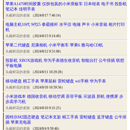
苹果A1470时间胶囊 仅拆包装的小米滑板车 日本钳表 电子书 投影机
笔记本 佳明手表
头戴鲜花的老狼
（2024/8/17 7:46:14）
电脑主机10代 9代I5 拳霸摇杆 水平仪 电锤 声卡 小米音箱 相片打印
机
头戴鲜花的老狼
（2024/8/15 9:14:49）
苹果二代键盘 尼康相机 小米平衡车 苹果6 雅马哈CD机
头戴鲜花的老狼
（2024/8/12 9:51:08）
投影机 XBOX游戏机 华为手表德生收音机 智能台灯 公牛排插 联想
平板电脑
头戴鲜花的老狼
（2024/8/11 10:29:28）
移动硬盘 精工手表 苹果鼠标 雷蛇键盘 wii手柄 华为手表
头戴鲜花的老狼
（2024/8/10 16:59:56）
小米游戏本 德国收音机 移动空调 苏菲平板 示波器 胆机 便携屏 步
步高学习机
头戴鲜花的老狼
（2024/8/10 9:31:25）
因特尔M2固态硬盘 笔记本支架 精工手表 雷蛇键盘 蓝牙键盘 公牛排
插 苹果充电器
头戴鲜花的老狼
（2024/8/4 9:59:46）