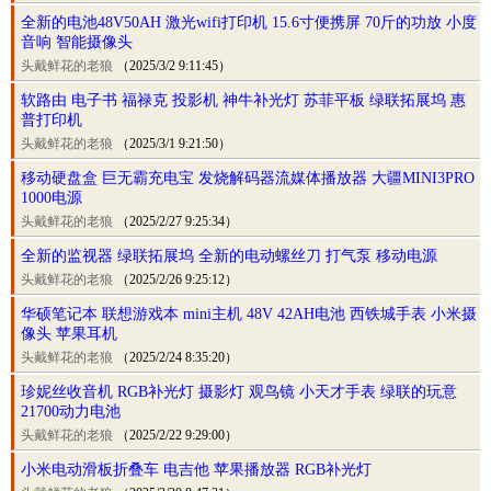
全新的电池48V50AH 激光wifi打印机 15.6寸便携屏 70斤的功放 小度
音响 智能摄像头
头戴鲜花的老狼
（2025/3/2 9:11:45）
软路由 电子书 福禄克 投影机 神牛补光灯 苏菲平板 绿联拓展坞 惠
普打印机
头戴鲜花的老狼
（2025/3/1 9:21:50）
移动硬盘盒 巨无霸充电宝 发烧解码器流媒体播放器 大疆MINI3PRO
1000电源
头戴鲜花的老狼
（2025/2/27 9:25:34）
全新的监视器 绿联拓展坞 全新的电动螺丝刀 打气泵 移动电源
头戴鲜花的老狼
（2025/2/26 9:25:12）
华硕笔记本 联想游戏本 mini主机 48V 42AH电池 西铁城手表 小米摄
像头 苹果耳机
头戴鲜花的老狼
（2025/2/24 8:35:20）
珍妮丝收音机 RGB补光灯 摄影灯 观鸟镜 小天才手表 绿联的玩意
21700动力电池
头戴鲜花的老狼
（2025/2/22 9:29:00）
小米电动滑板折叠车 电吉他 苹果播放器 RGB补光灯