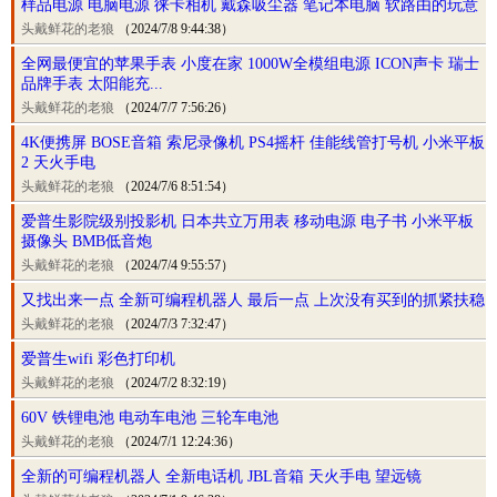
样品电源 电脑电源 徕卡相机 戴森吸尘器 笔记本电脑 软路由的玩意
头戴鲜花的老狼
（2024/7/8 9:44:38）
全网最便宜的苹果手表 小度在家 1000W全模组电源 ICON声卡 瑞士
品牌手表 太阳能充...
头戴鲜花的老狼
（2024/7/7 7:56:26）
4K便携屏 BOSE音箱 索尼录像机 PS4摇杆 佳能线管打号机 小米平板
2 天火手电
头戴鲜花的老狼
（2024/7/6 8:51:54）
爱普生影院级别投影机 日本共立万用表 移动电源 电子书 小米平板
摄像头 BMB低音炮
头戴鲜花的老狼
（2024/7/4 9:55:57）
又找出来一点 全新可编程机器人 最后一点 上次没有买到的抓紧扶稳
头戴鲜花的老狼
（2024/7/3 7:32:47）
爱普生wifi 彩色打印机
头戴鲜花的老狼
（2024/7/2 8:32:19）
60V 铁锂电池 电动车电池 三轮车电池
头戴鲜花的老狼
（2024/7/1 12:24:36）
全新的可编程机器人 全新电话机 JBL音箱 天火手电 望远镜