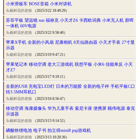
小米滑板车 BOSE音箱 小米对讲机
头戴鲜花的老狼
（2025/3/22 18:49:29）
苏菲平板 望远镜 nas 福禄克 小天才Z6 卡西欧词典 小米无人机 群晖
一体机 60V电源
头戴鲜花的老狼
（2025/3/22 9:58:40）
苹果X手机 全新的小风扇 尼康相机 8天仙路由器 小天才手表 27寸显
示器
头戴鲜花的老狼
（2025/3/19 9:47:21）
苹果笔记本 移动空调 老大三游戏机 联想平板 小米6 佳能单反 小天
才Z7
头戴鲜花的老狼
（2025/3/17 9:19:11）
全新的USB 充电宝LED灯 日本的万能胶 全新的电子秤 手机平板C口
转3.5MM耳机口
头戴鲜花的老狼
（2025/3/16 8:56:47）
移动空调 海康摄像头 华为儿童手表 索尼卡座 便携屏 顾伟电源 泰克
示波器
头戴鲜花的老狼
（2025/3/15 9:14:52）
磷酸铁锂电池 电子书 拍立得mini8 psp游戏机
头戴鲜花的老狼
（2025/3/13 10:20:36）