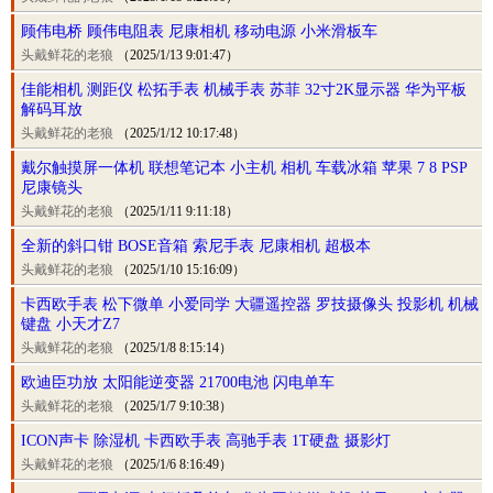
顾伟电桥 顾伟电阻表 尼康相机 移动电源 小米滑板车
头戴鲜花的老狼
（2025/1/13 9:01:47）
佳能相机 测距仪 松拓手表 机械手表 苏菲 32寸2K显示器 华为平板
解码耳放
头戴鲜花的老狼
（2025/1/12 10:17:48）
戴尔触摸屏一体机 联想笔记本 小主机 相机 车载冰箱 苹果 7 8 PSP
尼康镜头
头戴鲜花的老狼
（2025/1/11 9:11:18）
全新的斜口钳 BOSE音箱 索尼手表 尼康相机 超极本
头戴鲜花的老狼
（2025/1/10 15:16:09）
卡西欧手表 松下微单 小爱同学 大疆遥控器 罗技摄像头 投影机 机械
键盘 小天才Z7
头戴鲜花的老狼
（2025/1/8 8:15:14）
欧迪臣功放 太阳能逆变器 21700电池 闪电单车
头戴鲜花的老狼
（2025/1/7 9:10:38）
ICON声卡 除湿机 卡西欧手表 高驰手表 1T硬盘 摄影灯
头戴鲜花的老狼
（2025/1/6 8:16:49）