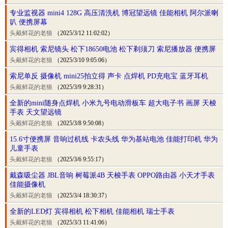
专业监视器 mini4 128G 高压清洗机 博冠望远镜 佳能相机 阿尔派喇
叭 便携屏幕
头戴鲜花的老狼
（2025/3/12 11:02:02）
宾得相机 索尼镜头 松下18650电池 松下剃须刀 索尼播放器 便携屏
头戴鲜花的老狼
（2025/3/10 9:05:06）
索尼单反 摄像机 mini25拍立得 声卡 点焊机 PD充电宝 蓝牙耳机
头戴鲜花的老狼
（2025/3/9 9:28:31）
全新的mini随身点焊机 小米九号电动滑板车 超大电子书 画屏 天梭
手表 天文望远镜
头戴鲜花的老狼
（2025/3/8 9:50:08）
15.6寸便携屏 音响过机线 卡农头线 华为基站电池 佳能打印机 华为
儿童手表
头戴鲜花的老狼
（2025/3/6 9:55:17）
戴森吸尘器 JBL音响 树莓派4B 天梭手表 OPPO路由器 小天才手表
佳能摄像机
头戴鲜花的老狼
（2025/3/4 18:30:37）
全新的LED灯 宾得相机 松下相机 佳能相机 瑞士手表
头戴鲜花的老狼
（2025/3/3 11:41:06）