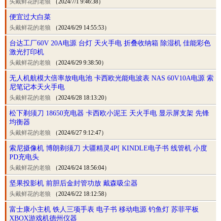
头戴鲜花的老狼
（2024/7/1 9:46:38）
便宜过大白菜
头戴鲜花的老狼
（2024/6/29 14:55:53）
台达工厂60V 20A电源 台灯 天火手电 折叠收纳箱 除湿机 佳能彩色
激光打印机
头戴鲜花的老狼
（2024/6/29 9:38:50）
无人机航模大倍率放电电池 卡西欧光能电波表 NAS 60V10A电源 索
尼笔记本天火手电
头戴鲜花的老狼
（2024/6/28 18:13:20）
松下剃须刀 18650充电器 卡西欧小泥王 天火手电 显示屏支架 先锋
均衡器
头戴鲜花的老狼
（2024/6/27 9:12:47）
索尼摄像机 博朗剃须刀 大疆精灵4P[ KINDLE电子书 线管机 小度
PD充电头
头戴鲜花的老狼
（2024/6/24 18:56:04）
坚果投影机 前胆后金封管功放 戴森吸尘器
头戴鲜花的老狼
（2024/6/22 18:12:58）
富士康小主机 铁人三项手表 电子书 移动电源 钓鱼灯 苏菲平板
XBOX游戏机德州仪器