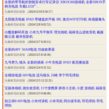
全新的带导航的智能安卓行车记录仪 XBOX360游戏机 全新XBOX手
柄充电器 车载LED广...
头戴鲜花的老狼
（2024/12/10 8:36:17）
太阳能充电板 IPAD 带键盘的平板 JBL 激光WIFI打印机 体感摄像头
头戴鲜花的老狼
（2024/12/8 9:02:52）
ifi魔壶解码耳放 小米九号平衡车 理光相机 福禄克山进收音机 戴森
吸尘器 极米投影机
头戴鲜花的老狼
（2024/12/7 8:20:12）
全新的48V 50AH电池 功放效果器
头戴鲜花的老狼
（2024/12/5 8:18:30）
九号胖九 镜头 全新的插座 小牛充电器 IPAD 索尼播放器
头戴鲜花的老狼
（2024/12/4 9:31:52）
全模组电源 60V电池 适马镜头 川崎 李宁羽毛球拍
头戴鲜花的老狼
（2024/12/3 12:32:32）
宝丽来相机 德生收音机 15寸便携屏 静音小主机 小度 游戏机 福禄克
头戴鲜花的老狼
（2024/12/3 9:40:40）
拍立得8 60V电池 小米对讲机 小米耳机 阿尔派车机 羽毛球拍 羽毛
球拍