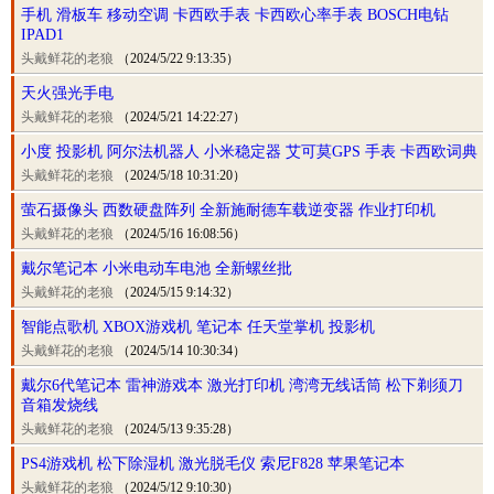
手机 滑板车 移动空调 卡西欧手表 卡西欧心率手表 BOSCH电钻
IPAD1
头戴鲜花的老狼
（2024/5/22 9:13:35）
天火强光手电
头戴鲜花的老狼
（2024/5/21 14:22:27）
小度 投影机 阿尔法机器人 小米稳定器 艾可莫GPS 手表 卡西欧词典
头戴鲜花的老狼
（2024/5/18 10:31:20）
萤石摄像头 西数硬盘阵列 全新施耐德车载逆变器 作业打印机
头戴鲜花的老狼
（2024/5/16 16:08:56）
戴尔笔记本 小米电动车电池 全新螺丝批
头戴鲜花的老狼
（2024/5/15 9:14:32）
智能点歌机 XBOX游戏机 笔记本 任天堂掌机 投影机
头戴鲜花的老狼
（2024/5/14 10:30:34）
戴尔6代笔记本 雷神游戏本 激光打印机 湾湾无线话筒 松下剃须刀
音箱发烧线
头戴鲜花的老狼
（2024/5/13 9:35:28）
PS4游戏机 松下除湿机 激光脱毛仪 索尼F828 苹果笔记本
头戴鲜花的老狼
（2024/5/12 9:10:30）