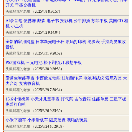
开关 千兆交换机
头戴鲜花的老狼
（2025/4/8 8:30:57）
AI录音笔 便携屏 戴森 电子书 投影机 公牛排插 苏菲平板 英国CD 相
机 小主机
头戴鲜花的老狼
（2025/4/2 9:14:04）
全新的家用网盘 日本新光电子秤 喷码打印机 绝缘表 手持高灵敏收
音机
头戴鲜花的老狼
（2025/3/31 9:20:52）
PS3游戏机 三元电池 松下剃须刀 联想平板
头戴鲜花的老狼
（2025/3/30 9:36:58）
爱普生智能手表 卡西欧光动能 佳能翻转屏 电池测试仪 索尼彩监 大
力台灯 复古收音机
头戴鲜花的老狼
（2025/3/29 7:50:34）
15.6寸便携屏 小天才儿童手表 打气泵 吉他音箱 佳能单反 三星平板
惠普打印机
头戴鲜花的老狼
（2025/3/26 9:35:30）
小米平衡车 小米滑板车 固态硬盘 喂猫的玩意
头戴鲜花的老狼
（2025/3/24 16:29:09）