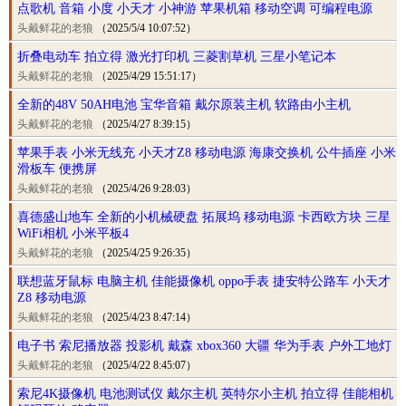
点歌机 音箱 小度 小天才 小神游 苹果机箱 移动空调 可编程电源
头戴鲜花的老狼
（2025/5/4 10:07:52）
折叠电动车 拍立得 激光打印机 三菱割草机 三星小笔记本
头戴鲜花的老狼
（2025/4/29 15:51:17）
全新的48V 50AH电池 宝华音箱 戴尔原装主机 软路由小主机
头戴鲜花的老狼
（2025/4/27 8:39:15）
苹果手表 小米无线充 小天才Z8 移动电源 海康交换机 公牛插座 小米
滑板车 便携屏
头戴鲜花的老狼
（2025/4/26 9:28:03）
喜德盛山地车 全新的小机械硬盘 拓展坞 移动电源 卡西欧方块 三星
WiFi相机 小米平板4
头戴鲜花的老狼
（2025/4/25 9:26:35）
联想蓝牙鼠标 电脑主机 佳能摄像机 oppo手表 捷安特公路车 小天才
Z8 移动电源
头戴鲜花的老狼
（2025/4/23 8:47:14）
电子书 索尼播放器 投影机 戴森 xbox360 大疆 华为手表 户外工地灯
头戴鲜花的老狼
（2025/4/22 8:45:07）
索尼4K摄像机 电池测试仪 戴尔主机 英特尔小主机 拍立得 佳能相机