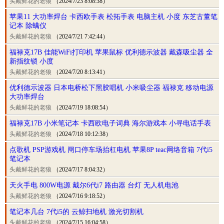
头戴鲜花的老狼
（2024/7/23 8:08:38）
苹果11 大功率焊台 卡西欧手表 松拓手表 电脑主机 小度 东芝古董笔
记本 除螨仪
头戴鲜花的老狼
（2024/7/21 7:42:44）
福禄克17B 佳能WiFi打印机 苹果鼠标 优利德示波器 戴森吸尘器 全
新指纹锁 小度
头戴鲜花的老狼
（2024/7/20 8:13:41）
优利德示波器 日本电桥松下黑胶唱机 小米吸尘器 福禄克 移动电源
大功率焊台
头戴鲜花的老狼
（2024/7/19 18:08:54）
福禄克17B 小米笔记本 卡西欧电子词典 海尔游戏本 小寻电话手表
头戴鲜花的老狼
（2024/7/18 10:12:38）
点歌机 PSP游戏机 闸口停车场抬杠电机 苹果8P teac网络音箱 7代i5
笔记本
头戴鲜花的老狼
（2024/7/17 8:04:32）
天火手电 800W电源 戴尔6代i7 路由器 台灯 无人机电池
头戴鲜花的老狼
（2024/7/16 9:18:52）
笔记本几台 7代i5的 云鲸扫地机 激光切割机
头戴鲜花的老狼
（2024/7/15 16:04:58）