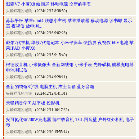
戴森V7 小度X8 绘画屏 移动电源 全新的手表
头戴鲜花的老狼
（2024/12/17 8:38:50）
苏菲平板 苹果mini4 联想小主机 苹果播放器 移动电源 读书郎 显示
器 夜视仪 放电测...
头戴鲜花的老狼
（2024/12/16 9:02:26）
戴尔7代主机 华硕7代笔记本 小米平衡车 便携屏 夜视仪 60V电池 苹
果IPAD 小度X8
头戴鲜花的老狼
（2024/12/15 9:15:40）
根德收音机 小米摄像头 全新网线钳 小米手表 先锋碟机 航模充电器
电池测试仪
头戴鲜花的老狼
（2024/12/14 9:28:11）
全新的纯铜8字线 电脑主机 杰士音箱 蓝牙音箱
头戴鲜花的老狼
（2024/12/12 8:41:01）
天猫精灵学习AI平板 投影机
头戴鲜花的老狼
（2024/12/11 10:17:32）
安可氮化镓200W充电器 德生收音机 TCL回音壁 户外红外相机 电子
琴
头戴鲜花的老狼
（2024/12/10 15:55:14）