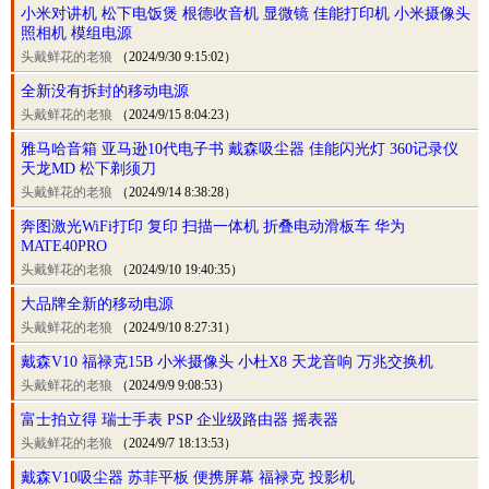
小米对讲机 松下电饭煲 根德收音机 显微镜 佳能打印机 小米摄像头
照相机 模组电源
头戴鲜花的老狼
（2024/9/30 9:15:02）
全新没有拆封的移动电源
头戴鲜花的老狼
（2024/9/15 8:04:23）
雅马哈音箱 亚马逊10代电子书 戴森吸尘器 佳能闪光灯 360记录仪
天龙MD 松下剃须刀
头戴鲜花的老狼
（2024/9/14 8:38:28）
奔图激光WiFi打印 复印 扫描一体机 折叠电动滑板车 华为
MATE40PRO
头戴鲜花的老狼
（2024/9/10 19:40:35）
大品牌全新的移动电源
头戴鲜花的老狼
（2024/9/10 8:27:31）
戴森V10 福禄克15B 小米摄像头 小杜X8 天龙音响 万兆交换机
头戴鲜花的老狼
（2024/9/9 9:08:53）
富士拍立得 瑞士手表 PSP 企业级路由器 摇表器
头戴鲜花的老狼
（2024/9/7 18:13:53）
戴森V10吸尘器 苏菲平板 便携屏幕 福禄克 投影机