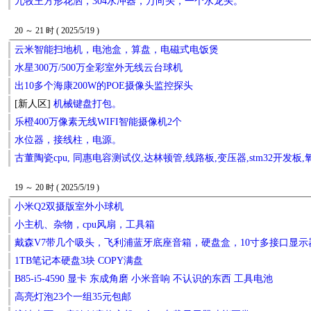
九牧王方形花洒，304水冲器，万向头，一个水龙头。
20 ～ 21 时 ( 2025/5/19 )
云米智能扫地机，电池盒，算盘，电磁式电饭煲
水星300万/500万全彩室外无线云台球机
出10多个海康200W的POE摄像头监控探头
[新人区]
机械键盘打包。
乐橙400万像素无线WIFI智能摄像机2个
水位器，接线柱，电源。
古董陶瓷cpu, 同惠电容测试仪,达林顿管,线路板,变压器,stm32开发
19 ～ 20 时 ( 2025/5/19 )
小米Q2双摄版室外小球机
小主机、杂物，cpu风扇，工具箱
戴森V7带几个吸头，飞利浦蓝牙底座音箱，硬盘盒，10寸多接口显
1TB笔记本硬盘3块 COPY满盘
B85-i5-4590 显卡 东成角磨 小米音响 不认识的东西 工具电池
高亮灯泡23个一组35元包邮