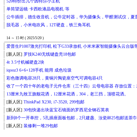
520特价出几个因特尔小主机
单筒望远镜·卡西欧液晶电视机·等
公牛插排，德生收音机，公牛定时器，华为摄像头，甲醛测试仪，夏
脱毛器，小米电吹风，12T硬盘，铁三角耳机
14 ～ 15 时 ( 2025/5/20 )
爱普生P1007激光打印机 松下G33录放机 小米米家智能摄像头云台版带1
[新人区]
罗技K240无线键盘壳18包邮
4t 3.5寸机械硬盘2块
iqooz3 6+6+128手机 能用 成色垃圾
彩色微调电容28只，黄铜片陶瓷座空气可调电容4只
收了一个四十年的老电子元件仓库（三十四）云母电容器 存放位置：
13厘米九牧王旗舰花洒，12厘米花洒，304，老三挡，顶喷花洒。
[新人区]
ThinkPad X230, i7-3520, 299包邮
[新人区]
30包快递出块蓝宝石镜面的罗西尼全钢石英表
新到8个一开单控，5孔插座面板包邮，2只建盏、汝瓷杯25包邮送茶
[新人区]
装修剩一堆29包邮