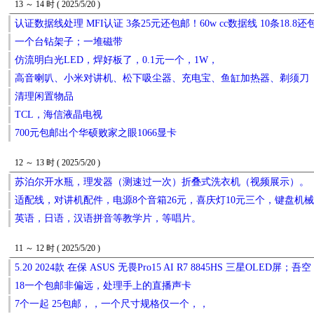
13 ～ 14 时 ( 2025/5/20 )
认证数据线处理 MFI认证 3条25元还包邮！60w cc数据线 10条18.8
一个台钻架子；一堆磁带
仿流明白光LED，焊好板了，0.1元一个，1W，
高音喇叭、小米对讲机、松下吸尘器、充电宝、鱼缸加热器、剃须刀
清理闲置物品
TCL，海信液晶电视
700元包邮出个华硕败家之眼1066显卡
12 ～ 13 时 ( 2025/5/20 )
苏泊尔开水瓶，理发器（测速过一次）折叠式洗衣机（视频展示）。
适配线，对讲机配件，电源8个音箱26元，喜庆灯10元三个，键盘机械2
英语，日语，汉语拼音等教学片，等唱片。
11 ～ 12 时 ( 2025/5/20 )
5.20 2024款 在保 ASUS 无畏Pro15 AI R7 8845HS 三星OLED屏；吾空 X
18一个包邮非偏远，处理手上的直播声卡
7个一起 25包邮，，一个尺寸规格仅一个，，