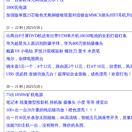
1800瓦电源
加强版单股25芯银色无氧铜镀银双股对扭镀金MMCX插头HIFI耳机升
21 ～ 22 时 ( 2025/5/20 )
出两台8寸屏DVD机还有出带STM单片机18650电池的全彩灯箱灯条
华为超星光人面识别防爆半球，华为400万抓拍摄像头
戴森V8 小电钻 罗技2S双模鼠标 螺丝刀 显卡 水质笔
海尔，杂牌电视两台
烧水壶5元一个，4个12元，路由器2个12元，灯4个10元，挂烫机，风
UBS 优必胜 发烧功放几台！超厚铝合金面板，成色漂亮！欢迎打包
20 ～ 21 时 ( 2025/5/20 )
75出1850W矿机电源
笔记本 纽曼微型投影机 拆机板 摄像头 小度 等等 便宜出
100+出一台20斤重的纯后级功放！橙色漂亮！！！
出一片30瓦长条形太阳能板，4K高清线，智能五孔插座带开关，质量好
佳能70D主机一台，没有附件。降价的东西。