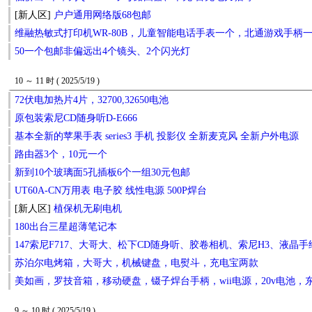
[新人区]
户户通用网络版68包邮
维融热敏式打印机WR-80B，儿童智能电话手表一个，北通游戏手柄
50一个包邮非偏远出4个镜头、2个闪光灯
10 ～ 11 时 ( 2025/5/19 )
72伏电加热片4片，32700,32650电池
原包装索尼CD随身听D-E666
基本全新的苹果手表 series3 手机 投影仪 全新麦克风 全新户外电源
路由器3个，10元一个
新到10个玻璃面5孔插板6个一组30元包邮
UT60A-CN万用表 电子胶 线性电源 500P焊台
[新人区]
植保机无刷电机
180出台三星超薄笔记本
147索尼F717、大哥大、松下CD随身听、胶卷相机、索尼H3、液晶
苏泊尔电烤箱，大哥大，机械键盘，电熨斗，充电宝两款
美如画，罗技音箱，移动硬盘，镊子焊台手柄，wii电源，20v电池
9 ～ 10 时 ( 2025/5/19 )