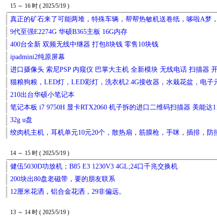
15 ～ 16 时 ( 2025/5/19 )
真正的矿石来了可能两堆，特殊车辆，帮帮热敏机送卷纸，哆啦A梦
9代至强E2274G 华硕B365主板 16G内存
400台全新 双频无线中继器 打包8块钱 零售10块钱
ipadmini2纯原屏幕
进口摄像头 索尼PSP 内窥仪 巴掌大主机 全新模块 无线电话 扫描器
猫粮狗粮，LED灯，LED彩灯，洗衣机2.4G接收器，水栽花盆，电
210出台华硕小笔记本
笔记本板 i7 9750H 显卡RTX2060 机子拆的进口二维码扫描器 美能达
32g u盘
绞肉机主机，耳机单元10元20个，散热扇，筋膜枪，手咪，插排，防
14 ～ 15 时 ( 2025/5/19 )
健伍5030D功放机；B85 E3 1230V3 4GL;24口千兆交换机
200块出80盘老磁带，要的朋友联系
12厘米花洒，铝合金花洒，29非偏远。
13 ～ 14 时 ( 2025/5/19 )