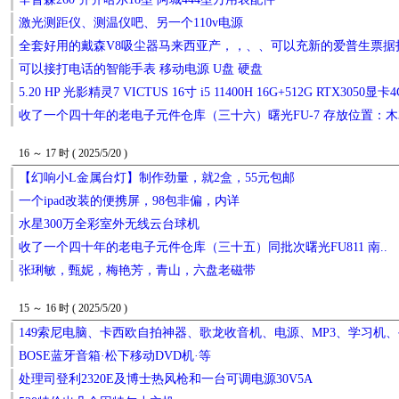
激光测距仪、测温仪吧、另一个110v电源
全套好用的戴森V8吸尘器马来西亚产，，、、可以充新的爱普生票
可以接打电话的智能手表 移动电源 U盘 硬盘
5.20 HP 光影精灵7 VICTUS 16寸 i5 11400H 16G+512G RTX3050显卡
收了一个四十年的老电子元件仓库（三十六）曙光FU-7 存放位置：木
16 ～ 17 时 ( 2025/5/20 )
【幻响小L金属台灯】制作劲量，就2盒，55元包邮
一个ipad改装的便携屏，98包非偏，内详
水星300万全彩室外无线云台球机
收了一个四十年的老电子元件仓库（三十五）同批次曙光FU811 南..
张琍敏，甄妮，梅艳芳，青山，六盘老磁带
15 ～ 16 时 ( 2025/5/20 )
149索尼电脑、卡西欧自拍神器、歌龙收音机、电源、MP3、学习机
BOSE蓝牙音箱·松下移动DVD机·等
处理司登利2320E及博士热风枪和一台可调电源30V5A