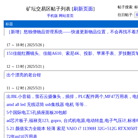
帖子搜索: 
矿坛交易区帖子列表 [
刷新页面
]
往日帖子:
6
手机版
网站首页
标题
［新增］怒独僧物品管理系统——快速更新物品位置，不会再找不着
17 ～ 18 时 ( 2025/5/26 )
151佳能红圈镜头、佳能A610、索尼4K、投影、苹果手表、罗技翻页
12 ～ 13 时 ( 2025/5/21 )
出个漂亮的老台钳
11 ～ 12 时 ( 2025/5/21 )
出JBL小音箱，萤石云摄像头，插排，PLC配件两个,MF47万用表，
amd a8 led 无线话筒 usb集线器 电机 等等...
5个国际电工5孔插座面板20包邮
ad芯片板子,福禄克123, gopro, 台式机电源,电动转盘,电子气压计,标
5.21 颜值实力全能本 轻薄 索尼 VAIO i7 11390H 32G+512G RTX3050Ti;
72年mf10万用表