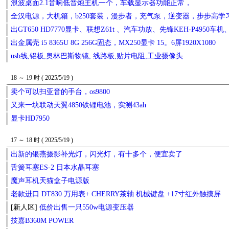
浪波桌面2.1音响低音炮主机一个，车载显示器功能正常，
全汉电源，大机箱，b250套装，漫步者，充气泵，逆变器，步步高
出GT650 HD7770显卡、联想Z61t 、汽车功放、先锋KEH-P4950车机
出金属壳 i5 8365U 8G 256G固态，MX250显卡 15。6屏1920X1080
usb线,铝板,奥林巴斯物镜, 线路板,贴片电阻,工业摄像头
18 ～ 19 时 ( 2025/5/19 )
卖个可以扫亚音的手台，os9800
又来一块联动天翼4850铁锂电池，实测43ah
显卡HD7950
17 ～ 18 时 ( 2025/5/19 )
出新的银燕摄影补光灯，闪光灯，有十多个，便宜卖了
舌簧耳塞ES-2 日本水晶耳塞
魔声耳机天猫盒子电源版
老款进口 DT830 万用表+ CHERRY茶轴 机械键盘 +17寸红外触摸屏
[新人区]
低价出售一只550w电源变压器
技嘉B360M POWER