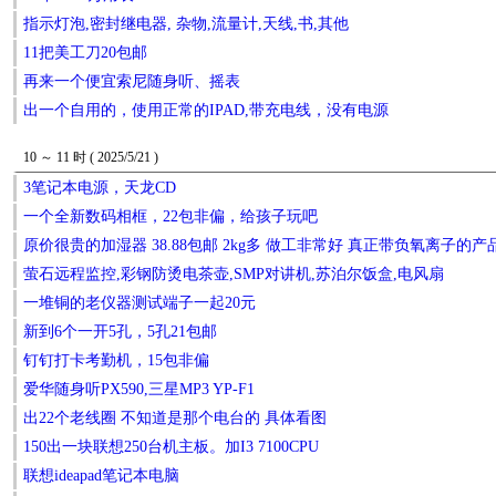
指示灯泡,密封继电器, 杂物,流量计,天线,书,其他
11把美工刀20包邮
再来一个便宜索尼随身听、摇表
出一个自用的，使用正常的IPAD,带充电线，没有电源
10 ～ 11 时 ( 2025/5/21 )
3笔记本电源，天龙CD
一个全新数码相框，22包非偏，给孩子玩吧
原价很贵的加湿器 38.88包邮 2kg多 做工非常好 真正带负氧离子的产
萤石远程监控,彩钢防烫电茶壶,SMP对讲机,苏泊尔饭盒,电风扇
一堆铜的老仪器测试端子一起20元
新到6个一开5孔，5孔21包邮
钉钉打卡考勤机，15包非偏
爱华随身听PX590,三星MP3 YP-F1
出22个老线圈 不知道是那个电台的 具体看图
150出一块联想250台机主板。加I3 7100CPU
联想ideapad笔记本电脑