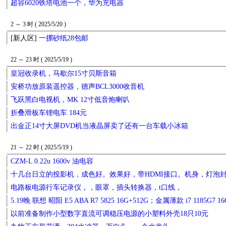
超容6020铁塔电池一个，华为充电器
2 ～ 3 时 ( 2025/5/20 )
[新人区]
一摞砂纸28包邮
22 ～ 23 时 ( 2025/5/19 )
皇冠收录机，马歇尔15寸贝斯音箱
安桥功放原装遥控器，德声BCL3000收音机
飞跃黑白电视机，MK 12寸低音炮喇叭
折叠滑板车锂电车 184元
出金正14寸大屏DVD机当液晶屏卖了还有一台车载小冰箱
21 ～ 22 时 ( 2025/5/19 )
CZM-L 0.22u 1600v 油电容
十几台日立的投影机，成色好。效果好，带HDMI接口。机身，灯泡
电路板电源行车记录仪，，眼罩，插头转换器，t口线，
5.19晚 联想 昭阳 E5 ABA R7 5825 16G+512G；金属薄款 i7 1185G7 1
以前准备制作小型数字直流可调稳压电源的小塑料外壳18只10元