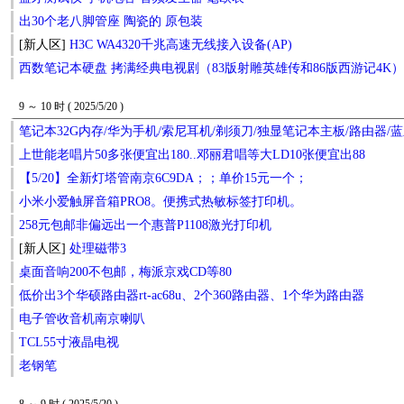
出30个老八脚管座 陶瓷的 原包装
[新人区]
H3C WA4320千兆高速无线接入设备(AP)
西数笔记本硬盘 拷满经典电视剧（83版射雕英雄传和86版西游记4K
9 ～ 10 时 ( 2025/5/20 )
笔记本32G内存/华为手机/索尼耳机/剃须刀/独显笔记本主板/路由器/
上世能老唱片50多张便宜出180..邓丽君唱等大LD10张便宜出88
【5/20】全新灯塔管南京6C9DA；；单价15元一个；
小米小爱触屏音箱PRO8。便携式热敏标签打印机。
258元包邮非偏远出一个惠普P1108激光打印机
[新人区]
处理磁带3
桌面音响200不包邮，梅派京戏CD等80
低价出3个华硕路由器rt-ac68u、2个360路由器、1个华为路由器
电子管收音机南京喇叭
TCL55寸液晶电视
老钢笔