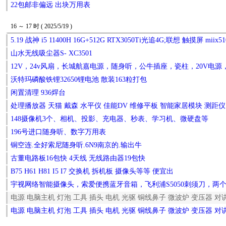
22包邮非偏远 出块万用表
16 ～ 17 时 ( 2025/5/19 )
5.19 战神 i5 11400H 16G+512G RTX3050Ti光追4G;联想 触摸屏 miix510
山水无线吸尘器S- XC3501
12V，24v风扇，长城航嘉电源，随身听，公牛插座，瓷柱，20V电源
沃特玛磷酸铁锂32650锂电池 散装163粒打包
闲置清理 936焊台
处理播放器 天猫 戴森 水平仪 佳能DV 维修平板 智能家居模块 测距仪
148摄像机3个、相机、投影、充电器、秒表、学习机、微硬盘等
196号进口随身听、数字万用表
铜空连.全好索尼随身听.6N9南京的.输出牛
古董电路板16包快 4天线 无线路由器19包快
B75 H61 H81 I5 I7 交换机 拆机板 摄像头等等 便宜出
宇视网络智能摄像头，索爱便携蓝牙音箱，飞利浦S5050刺须刀，两个
电源 电脑主机 灯泡 工具 插头 电机 光驱 铜线鼻子 微波炉 变压器 
电源 电脑主机 灯泡 工具 插头 电机 光驱 铜线鼻子 微波炉 变压器 