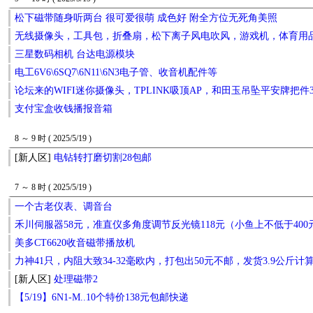
松下磁带随身听两台 很可爱很萌 成色好 附全方位无死角美照
无线摄像头，工具包，折叠扇，松下离子风电吹风，游戏机，体育用
三星数码相机 台达电源模块
电工6V6\6SQ7\6N11\6N3电子管、收音机配件等
论坛来的WIFI迷你摄像头，TPLINK吸顶AP，和田玉吊坠平安牌把件
支付宝盒收钱播报音箱
8 ～ 9 时 ( 2025/5/19 )
[新人区]
电钻转打磨切割28包邮
7 ～ 8 时 ( 2025/5/19 )
一个古老仪表、调音台
禾川伺服器58元，准直仪多角度调节反光镜118元（小鱼上不低于400
美多CT6620收音磁带播放机
力神41只，内阻大致34-32毫欧内，打包出50元不邮，发货3.9公斤计
[新人区]
处理磁带2
【5/19】6N1-M..10个特价138元包邮快递