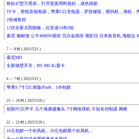
铁欵47型万用表，打开里面用料很好，成色很新
TF卡，剪线音箱电源，苹果C口充电器，罗技键鼠，喷码机，渔轮，
2份咸鱼拍
12伏全新太阳能板，比亚迪14串2组
索尼 施耐德 公牛4000W插排 贝尔金插排 测距仪 日本收音机 海能达
7 ～ 8 时 ( 2025/5/21 )
索尼MD
全新墙壁开关；R9 380 4G显卡
6 ～ 7 时 ( 2025/5/21 )
苹果9.7寸32G港版iPad4，149包邮
23 ～ 24 时 ( 2025/5/20 )
创新PCIE声卡 几个海康摄像头 7寸网络球机 不知名控制器 网桥
22 ～ 23 时 ( 2025/5/20 )
16元包邮一个吹风机，20元包邮两个吹风机，
出一台新款绿光两线激光水平仪