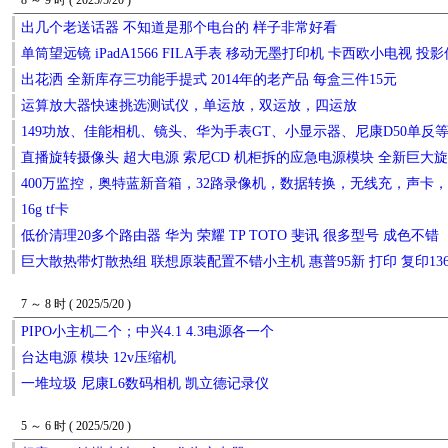
8 ～ 9 时 ( 2025/5/20 )
出几个老送话器 不知道是那个电台的 样子非常好看
单筒望远镜 iPadA1566 FILA手表 移动无墨打印机 卡西欧小电视 投
出花洒 全新库存三功能手提式 2014年的老产品 每盒三件15元
运算放大器快速挑选测试仪，单运放，双运放，四运放
149功放、佳能相机、镜头、华为手表GT、小显示器、尼康D50单反
直播旋转摄像头 超大电源 索尼CD 机柜拆的应急电源模块 全新巨大
400万监控，奥特蓝新音箱，32路录像机，数据转换，无线充，声卡
16g tf卡
低价清理20多个路由器 华为 荣耀 TP TOTO 斐讯 很多型号 成色不错
巨大散热带灯散热组 联想原装配置不错小主机 惠普95新 打印 复印13
7 ～ 8 时 ( 2025/5/20 )
PIPO小主机二个；中兴4.1 4.3电源各一个
台达电源 模块 12v压缩机
一堆垃圾 尼康L6数码相机 凯立德记录仪
5 ～ 6 时 ( 2025/5/20 )