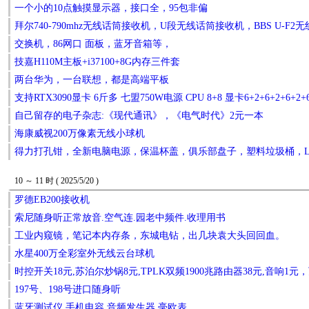
一个小的10点触摸显示器，接口全，95包非偏
拜尔740-790mhz无线话筒接收机，U段无线话筒接收机，BBS U-F
交换机，86网口 面板，蓝牙音箱等，
技嘉H110M主板+i37100+8G内存三件套
两台华为，一台联想，都是高端平板
支持RTX3090显卡 6斤多 七盟750W电源 CPU 8+8 显卡6+2+6+2+6+2+
自己留存的电子杂志:《现代通讯》，《电气时代》2元一本
海康威视200万像素无线小球机
得力打孔钳，全新电脑电源，保温杯盖，俱乐部盘子，塑料垃圾桶，L
10 ～ 11 时 ( 2025/5/20 )
罗德EB200接收机
索尼随身听正常放音.空气连.园老中频件.收理用书
工业内窥镜，笔记本内存条，东城电钻，出几块袁大头回回血。
水星400万全彩室外无线云台球机
时控开关18元,苏泊尔炒锅8元,TPLK双频1900兆路由器38元,音响1
197号、198号进口随身听
蓝牙测试仪 手机电容 音频发生器 毫欧表