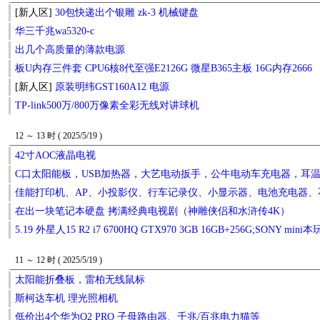
[新人区]
30包快递出个银雕 zk-3 机械键盘
华三千兆wa5320-c
出几个高质量的薄款电源
板U内存三件套 CPU6核8代至强E2126G 微星B365主板 16G内存2666
[新人区]
原装明纬GST160A12 电源
TP-link500万/800万像素全彩无线对讲球机
12 ～ 13 时 ( 2025/5/19 )
42寸AOC液晶电视
C口太阳能板，USB加热器，大艺电动扳手，公牛电动车充电器，耳
佳能打印机、AP、小投影仪、行车记录仪、小显示器、电池充电器
在出一块笔记本硬盘 拷满经典电视剧（神雕侠侣和水浒传4K）
5.19 外星人15 R2 i7 6700HQ GTX970 3GB 16GB+256G;SONY mini
11 ～ 12 时 ( 2025/5/19 )
太阳能折叠板，雷柏无线鼠标
斯柯达车机 理光照相机
低价出4个华为Q2 PRO 子母路由器、千兆/百兆电力猫等