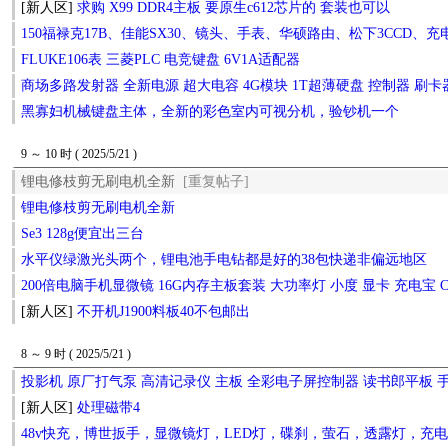
[新人区]
求购 X99 DDR4主板 要原生c612芯片的 套装也可以
150福禄克17B、佳能SX30、镜头、手表、华硕路由、松下3CCD、
FLUKE106表 三菱PLC 电竞键盘 6V1A适配器
商场多路发射器 全新电源 超大电容 4G模块 1T超薄硬盘 控制器 刷
黑寡妇机械键盘主体，全新的彩色室内可视分机，验钞机一个
9 ～ 10 时 ( 2025/5/21 )
锂电修枝剪无刷电机全新
[重复帖子]
锂电修枝剪无刷电机全新
Se3 128g便宜出三台
水平仪绿激光头两个，锂电池手电钻都是好的38包快递非偏远地区
200倍电脑手机显微镜 16G内存主板套装 大功率灯 小度 显卡 充电宝 C
[新人区]
不开机J1900料板40不包邮出
8 ～ 9 时 ( 2025/5/21 )
投影机 原厂打气泵 高清记录仪 主板 全彩电子屏控制器 读书郎平板 
[新人区]
处理磁带4
48v快充，博世扳手，显微镜灯，LED灯，碟刹，萤石，透露灯，充