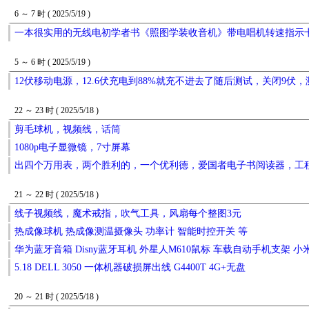
6 ～ 7 时 ( 2025/5/19 )
一本很实用的无线电初学者书《照图学装收音机》带电唱机转速指示
5 ～ 6 时 ( 2025/5/19 )
12伏移动电源，12.6伏充电到88%就充不进去了随后测试，关闭9伏，测
22 ～ 23 时 ( 2025/5/18 )
剪毛球机，视频线，话筒
1080p电子显微镜，7寸屏幕
出四个万用表，两个胜利的，一个优利德，爱国者电子书阅读器，工
21 ～ 22 时 ( 2025/5/18 )
线子视频线，魔术戒指，吹气工具，风扇每个整图3元
热成像球机 热成像测温摄像头 功率计 智能时控开关 等
华为蓝牙音箱 Disny蓝牙耳机 外星人M610鼠标 车载自动手机支架 小米
5.18 DELL 3050 一体机器破损屏出线 G4400T 4G+无盘
20 ～ 21 时 ( 2025/5/18 )