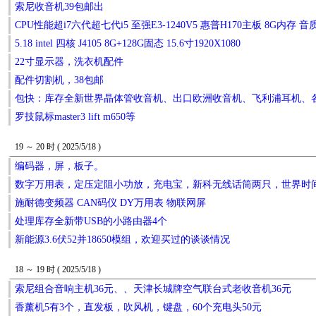
索尼收音机39包邮出
CPU性能超i7六代超七代i5 至强E3-1240V5 惠普H170主板 8G内存
5.18 intel 四核 J4105 8G+128G固态 15.6寸1920X1080
22寸显示器，洗衣机配件
配件切割机，38包邮
包快：库存全新世界晶体管收音机、出口欧洲收音机、飞利浦耳机、
罗技鼠标master3 lift m650等
19 ～ 20 时 ( 2025/5/18 )
编码器，屏，板子。
数字万用表，定压定阻小功放，充电宝，新科无线话筒两只，世界时
施耐德变频器 CAN码仪 DY万用表 物联网屏
处理库存全新带USB的小路由器4个
新能源3.6伏52并18650模组，欢迎买过的谈谈情况
18 ～ 19 时 ( 2025/5/18 )
索尼组合音响主机36元、、天津长城牌空气联台式老收音机36元
香薰机5有3个，直发板，吹风机，键盘，60个充电头50元