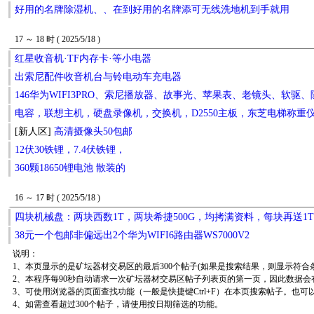
好用的名牌除湿机、、在到好用的名牌添可无线洗地机到手就用
17 ～ 18 时 ( 2025/5/18 )
红星收音机·TF内存卡·等小电器
出索尼配件收音机台与铃电动车充电器
146华为WIFI3PRO、索尼播放器、故事光、苹果表、老镜头、软驱
电容，联想主机，硬盘录像机，交换机，D2550主板，东芝电梯称重
[新人区]
高清摄像头50包邮
12伏30铁锂，7.4伏铁锂，
360颗18650锂电池 散装的
16 ～ 17 时 ( 2025/5/18 )
四块机械盘：两块西数1T，两块希捷500G，均拷满资料，每块再送1
38元一个包邮非偏远出2个华为WIFI6路由器WS7000V2
说明：
1、本页显示的是矿坛器材交易区的最后300个帖子(如果是搜索结果，则显示符合
2、本程序每90秒自动请求一次矿坛器材交易区帖子列表页的第一页，因此数据会
3、可使用浏览器的页面查找功能（一般是快捷键Ctrl+F）在本页搜索帖子。也
4、如需查看超过300个帖子，请使用按日期筛选的功能。