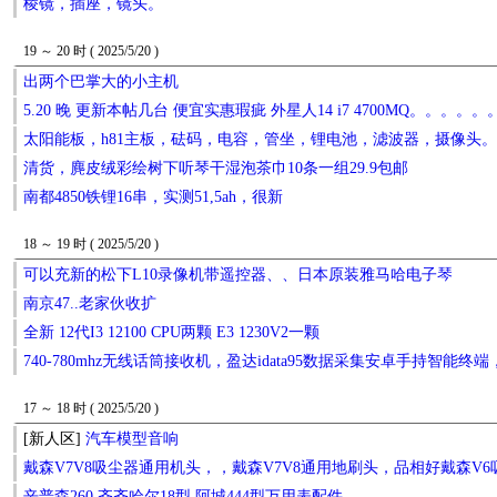
棱镜，插座，镜头。
19 ～ 20 时 ( 2025/5/20 )
出两个巴掌大的小主机
5.20 晚 更新本帖几台 便宜实惠瑕疵 外星人14 i7 4700MQ。。。。。
太阳能板，h81主板，砝码，电容，管坐，锂电池，滤波器，摄像头
清货，麂皮绒彩绘树下听琴干湿泡茶巾10条一组29.9包邮
南都4850铁锂16串，实测51,5ah，很新
18 ～ 19 时 ( 2025/5/20 )
可以充新的松下L10录像机带遥控器、、日本原装雅马哈电子琴
南京47..老家伙收扩
全新 12代I3 12100 CPU两颗 E3 1230V2一颗
740-780mhz无线话筒接收机，盈达idata95数据采集安卓手持智能
17 ～ 18 时 ( 2025/5/20 )
[新人区]
汽车模型音响
戴森V7V8吸尘器通用机头，，戴森V7V8通用地刷头，品相好戴森V
辛普森260 齐齐哈尔18型 阿城444型万用表配件