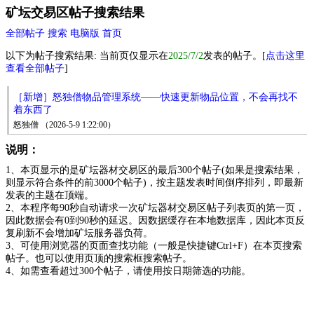
矿坛交易区帖子搜索结果
全部帖子
搜索
电脑版
首页
以下为帖子搜索结果: 当前页仅显示在
2025/7/2
发表的帖子。[
点击这里
查看全部帖子
]
［新增］怒独僧物品管理系统——快速更新物品位置，不会再找不
着东西了
怒独僧 （2026-5-9 1:22:00）
说明：
1、本页显示的是矿坛器材交易区的最后300个帖子(如果是搜索结果，
则显示符合条件的前3000个帖子)，按主题发表时间倒序排列，即最新
发表的主题在顶端。
2、本程序每90秒自动请求一次矿坛器材交易区帖子列表页的第一页，
因此数据会有0到90秒的延迟。因数据缓存在本地数据库，因此本页反
复刷新不会增加矿坛服务器负荷。
3、可使用浏览器的页面查找功能（一般是快捷键Ctrl+F）在本页搜索
帖子。也可以使用页顶的搜索框搜索帖子。
4、如需查看超过300个帖子，请使用按日期筛选的功能。