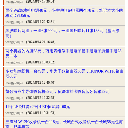
wangguoqun
（2024/8/17 17:30:54）
两个Wii游戏机电源48元，小牛锂电充电器两个78元，笔记本大小的
移动DVD56元
wangguoqun
（2024/8/14 22:42:31）
黑胶唱片两组：一组6张200元，一组国外唱片11张158元（盘面漂
亮）
wangguoqun
（2024/8/14 21:16:48）
两个机器的内脏68元，万用表维修手册电子管手册电子测量手册28
元一本
wangguoqun
（2024/8/12 18:03:32）
多功能缝纫机一台49元，华为千兆路由器38元，HONOR WIFI6路由
器68元
wangguoqun
（2024/8/12 12:40:40）
凯歌海燕半导体收音机69元，多媒体插卡收音蓝牙音箱29元
wangguoqun
（2024/8/12 12:32:28）
17个LED灯管+29个LED恒流源=68元
wangguoqun
（2024/8/11 10:31:23）
三洋M-W12K收录机一台118元，长城台式收音机一台长城58元包河
南，只卖机芯