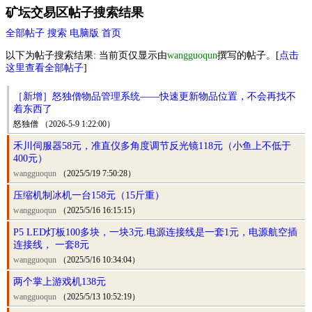
矿坛交易区帖子搜索结果
全部帖子
搜索
电脑版
首页
以下为帖子搜索结果: 当前页仅显示由
wangguoqun
撰写的帖子。[
点击
这里查看全部帖子
]
［新增］怒独僧物品管理系统——快速更新物品位置，不会再找不
着东西了
怒独僧 （2026-5-9 1:22:00）
禾川伺服器58元，准直仪多角度调节反光镜118元（小鱼上不低于
400元）
wangguoqun
（2025/5/19 7:50:28）
压缩机制冰机一台158元（15斤重）
wangguoqun
（2025/5/16 16:15:15）
P5 LED灯板100多块，一块3元.电源连接线是一套1元，电源航空插
连接线， 一套8元
wangguoqun
（2025/5/16 10:34:04）
两个掌上游戏机138元
wangguoqun
（2025/5/13 10:52:19）