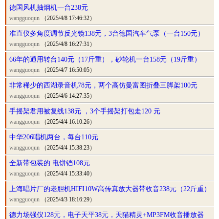
德国风机抽烟机一台238元
wangguoqun
（2025/4/8 17:46:32）
准直仪多角度调节反光镜138元，3台德国汽车气泵（一台150元）
wangguoqun
（2025/4/8 16:27:31）
66年的通用转台140元（17斤重），砂轮机一台158元（19斤重）
wangguoqun
（2025/4/7 16:50:05）
非常稀少的西湖录音机78元，两个高仿曼富图折叠三脚架100元
wangguoqun
（2025/4/6 14:27:35）
手摇架君用被复线138元 ，3个手摇架打包走120 元
wangguoqun
（2025/4/4 16:10:26）
中华206唱机两台，每台110元
wangguoqun
（2025/4/4 15:38:23）
全新带包装的 电饼铛108元
wangguoqun
（2025/4/4 15:33:40）
上海唱片厂的老胆机HIFI10W高传真放大器带收音238元（22斤重）
wangguoqun
（2025/4/3 18:16:29）
德力场强仪128元，电子天平38元，天猫精灵+MP3FM收音播放器