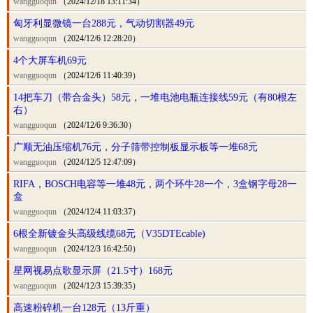
wangguoqun
（2024/12/18 13:11:34）
匈牙利显微镜一台288元，气动切割器49元
wangguoqun
（2024/12/6 12:28:20）
4个大屏车机69元
wangguoqun
（2024/12/6 11:40:39）
14把车刀（带合金头）58元，一堆电池电瓶连接线59元（有80根左
右）
wangguoqun
（2024/12/6 9:36:30）
广顺无油压缩机76元，分子筛带控制板显示板等一堆68元
wangguoqun
（2024/12/5 12:47:09）
RIFA，BOSCH电容等一堆48元，两个环牛28一个，3盒钢字母28一
盒
wangguoqun
（2024/12/4 11:03:37）
6根全新镀金头高级线缆68元（V35DTEcable)
wangguoqun
（2024/12/3 16:42:50）
星网视易点歌显示屏（21.5寸）168元
wangguoqun
（2024/12/3 15:39:35）
高速粉碎机一台128元（13斤重）