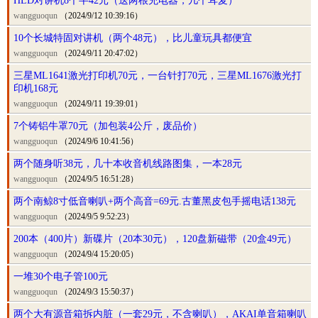
HLD对讲机8个半42元（送两根充电器，几个耳麦）
wangguoqun
（2024/9/12 10:39:16）
10个长城特固对讲机（两个48元），比儿童玩具都便宜
wangguoqun
（2024/9/11 20:47:02）
三星ML1641激光打印机70元，一台针打70元，三星ML1676激光打
印机168元
wangguoqun
（2024/9/11 19:39:01）
7个铸铝牛罩70元（加包装4公斤，废品价）
wangguoqun
（2024/9/6 10:41:56）
两个随身听38元，几十本收音机线路图集，一本28元
wangguoqun
（2024/9/5 16:51:28）
两个南鲸8寸低音喇叭+两个高音=69元.古董黑皮包手摇电话138元
wangguoqun
（2024/9/5 9:52:23）
200本（400片）新碟片（20本30元），120盘新磁带（20盒49元）
wangguoqun
（2024/9/4 15:20:05）
一堆30个电子管100元
wangguoqun
（2024/9/3 15:50:37）
两个大有源音箱拆内脏（一套29元，不含喇叭），AKAI单音箱喇叭