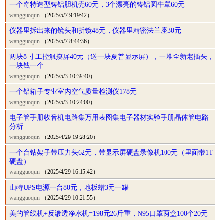
一个奇特造型铸铝胆机壳60元，3个漂亮的铸铝圆牛罩60元
wangguoqun
（2025/5/7 9:19:42）
仪器里拆出来的镜头和折镜48元，仪器里精密法兰座30元
wangguoqun
（2025/5/7 8:44:36）
两块8 寸工控触摸屏40元（送一块夏普显示屏），一堆全新老插头，
一块钱一个
wangguoqun
（2025/5/3 10:39:40）
一个铝箱子专业室内空气质量检测仪178元
wangguoqun
（2025/5/3 10:24:00）
电子管手册收音机电路集万用表图集电子器材实验手册晶体管电路
分析
wangguoqun
（2025/4/29 19:28:20）
一个台钻架子带压力头62元，带显示屏硬盘录像机100元（里面带1T
硬盘）
wangguoqun
（2025/4/29 16:15:42）
山特UPS电源一台80元，地板蜡3元一罐
wangguoqun
（2025/4/29 10:21:55）
美的管线机+反渗透净水机=198元26斤重，N95口罩两盒100个20元