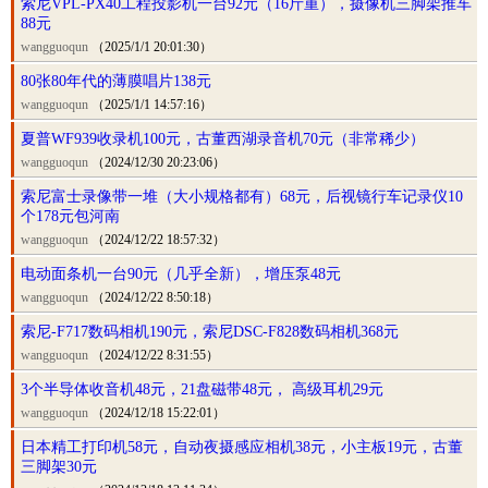
索尼VPL-PX40工程投影机一台92元（16斤重），摄像机三脚架推车
88元
wangguoqun
（2025/1/1 20:01:30）
80张80年代的薄膜唱片138元
wangguoqun
（2025/1/1 14:57:16）
夏普WF939收录机100元，古董西湖录音机70元（非常稀少）
wangguoqun
（2024/12/30 20:23:06）
索尼富士录像带一堆（大小规格都有）68元，后视镜行车记录仪10
个178元包河南
wangguoqun
（2024/12/22 18:57:32）
电动面条机一台90元（几乎全新），增压泵48元
wangguoqun
（2024/12/22 8:50:18）
索尼-F717数码相机190元，索尼DSC-F828数码相机368元
wangguoqun
（2024/12/22 8:31:55）
3个半导体收音机48元，21盘磁带48元， 高级耳机29元
wangguoqun
（2024/12/18 15:22:01）
日本精工打印机58元，自动夜摄感应相机38元，小主板19元，古董
三脚架30元