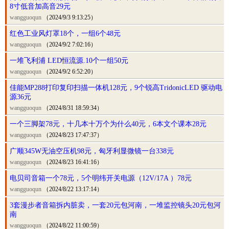
8寸低音加高音29元
wangguoqun
（2024/9/3 9:13:25）
红色工业风灯罩18个，一组6个48元
wangguoqun
（2024/9/2 7:02:16）
一堆飞利浦 LED恒流源.10个一组50元
wangguoqun
（2024/9/2 6:52:20）
佳能MP288打印复印扫描一体机128元，9个锐高TridonicLED 驱动电
源36元
wangguoqun
（2024/8/31 18:59:34）
一个三脚架78元，十几本十万个为什么40元，6本文个课本28元
wangguoqun
（2024/8/23 17:47:37）
广顺345W无油空压机98元，匈牙利显微镜一台338元
wangguoqun
（2024/8/23 16:41:16）
电贝司音箱一个78元，5个明纬开关电源（12V/17A ）78元
wangguoqun
（2024/8/22 13:17:14）
3套漫步者音箱拆内脏卖，一套20元包河南，一堆监控镜头20元包河
南
wangguoqun
（2024/8/22 11:00:59）