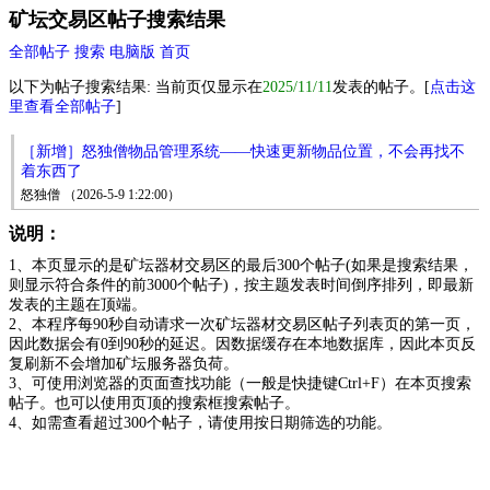
矿坛交易区帖子搜索结果
全部帖子
搜索
电脑版
首页
以下为帖子搜索结果: 当前页仅显示在
2025/11/11
发表的帖子。[
点击这
里查看全部帖子
]
［新增］怒独僧物品管理系统——快速更新物品位置，不会再找不
着东西了
怒独僧 （2026-5-9 1:22:00）
说明：
1、本页显示的是矿坛器材交易区的最后300个帖子(如果是搜索结果，
则显示符合条件的前3000个帖子)，按主题发表时间倒序排列，即最新
发表的主题在顶端。
2、本程序每90秒自动请求一次矿坛器材交易区帖子列表页的第一页，
因此数据会有0到90秒的延迟。因数据缓存在本地数据库，因此本页反
复刷新不会增加矿坛服务器负荷。
3、可使用浏览器的页面查找功能（一般是快捷键Ctrl+F）在本页搜索
帖子。也可以使用页顶的搜索框搜索帖子。
4、如需查看超过300个帖子，请使用按日期筛选的功能。